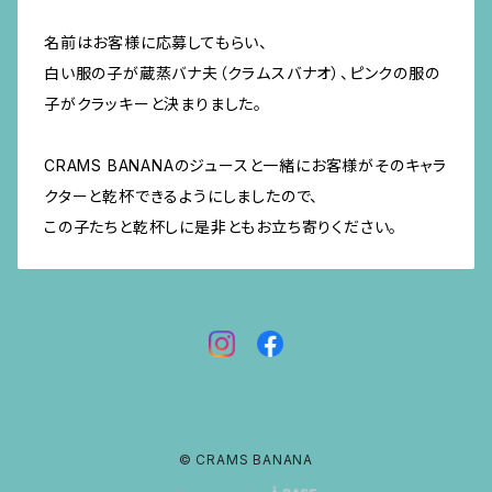
名前はお客様に応募してもらい、
白い服の子が蔵蒸バナ夫（クラムスバナオ）、ピンクの服の
子がクラッキーと決まりました。
CRAMS BANANAのジュースと一緒にお客様がそのキャラ
クターと乾杯できるようにしましたので、
この子たちと乾杯しに是非ともお立ち寄りください。
© CRAMS BANANA